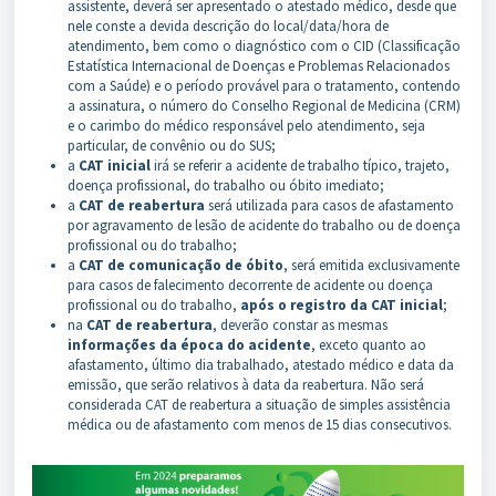
assistente, deverá ser apresentado o atestado médico, desde que
nele conste a devida descrição do local/data/hora de
atendimento, bem como o diagnóstico com o CID (Classificação
Estatística Internacional de Doenças e Problemas Relacionados
com a Saúde) e o período provável para o tratamento, contendo
a assinatura, o número do Conselho Regional de Medicina (CRM)
e o carimbo do médico responsável pelo atendimento, seja
particular, de convênio ou do SUS;
a
CAT inicial
irá se referir a acidente de trabalho típico, trajeto,
doença profissional, do trabalho ou óbito imediato;
a
CAT de reabertura
será utilizada para casos de afastamento
por agravamento de lesão de acidente do trabalho ou de doença
profissional ou do trabalho;
a
CAT de comunicação de óbito
, será emitida exclusivamente
para casos de falecimento decorrente de acidente ou doença
profissional ou do trabalho,
após o registro da CAT inicial
;
na
CAT de reabertura
, deverão constar as mesmas
informações da época do acidente
, exceto quanto ao
afastamento, último dia trabalhado, atestado médico e data da
emissão, que serão relativos à data da reabertura. Não será
considerada CAT de reabertura a situação de simples assistência
médica ou de afastamento com menos de 15 dias consecutivos.