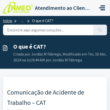
Ir para o conteúdo principal
Atendimento ao Cliente - Gestão SST
Início
...
O que é CAT?
O que é CAT?
Criada por Jordão M Fábrega, Modificado em Ter, 16 Abr,
2024 na (o) 8:44 AM por Jordão M Fábrega
Comunicação de Acidente de
Trabalho – CAT