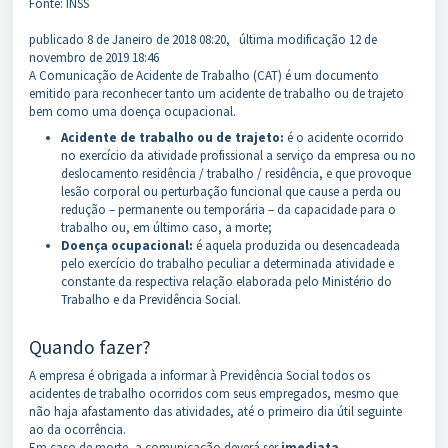
Fonte: INSS
publicado
8 de Janeiro de 2018 08:20,
última modificação
12 de
novembro de 2019 18:46
A Comunicação de Acidente de Trabalho (CAT) é um documento
emitido para reconhecer tanto um acidente de trabalho ou de trajeto
bem como uma doença ocupacional.
Acidente de trabalho ou de trajeto:
é o acidente ocorrido
no exercício da atividade profissional a serviço da empresa ou no
deslocamento residência / trabalho / residência, e que provoque
lesão corporal ou perturbação funcional que cause a perda ou
redução – permanente ou temporária – da capacidade para o
trabalho ou, em último caso, a morte;
Doença ocupacional:
é aquela produzida ou desencadeada
pelo exercício do trabalho peculiar a determinada atividade e
constante da respectiva relação elaborada pelo Ministério do
Trabalho e da Previdência Social.
Quando fazer?
A empresa é obrigada a informar à Previdência Social todos os
acidentes de trabalho ocorridos com seus empregados, mesmo que
não haja afastamento das atividades, até o primeiro dia útil seguinte
ao da ocorrência.
Em caso de morte, a comunicação deverá ser
imediata
.